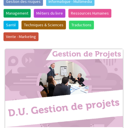
Gestion des risques
Informatique - Multimedia
Management
Métiers du livre
Ressources Humaines
Santé
Techniques & Sciences
Traductions
Vente - Marketing