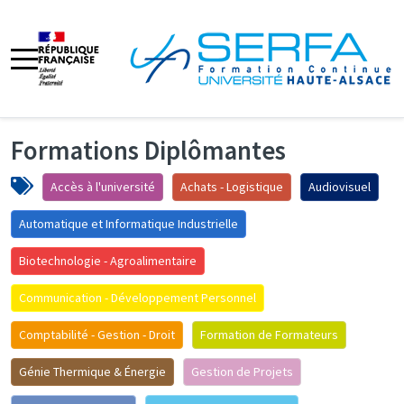
Formations Diplômantes
Accès à l'université
Achats - Logistique
Audiovisuel
Automatique et Informatique Industrielle
Biotechnologie - Agroalimentaire
Communication - Développement Personnel
Comptabilité - Gestion - Droit
Formation de Formateurs
Génie Thermique & Énergie
Gestion de Projets