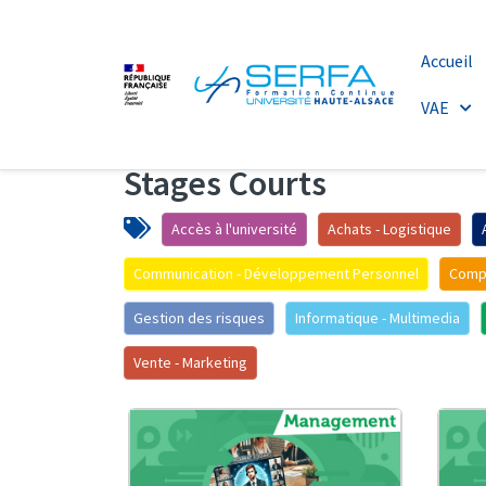
Accueil
VAE
Stages Courts
Accès à l'université
Achats - Logistique
Communication - Développement Personnel
Compt
Gestion des risques
Informatique - Multimedia
Vente - Marketing