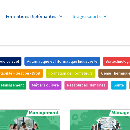
Formations Diplômantes
Stages Courts
Audiovisuel
Automatique et Informatique Industrielle
Biotechnologi
abilité - Gestion - Droit
Formation de Formateurs
Génie Thermique
Management
Métiers du livre
Ressources Humaines
Santé